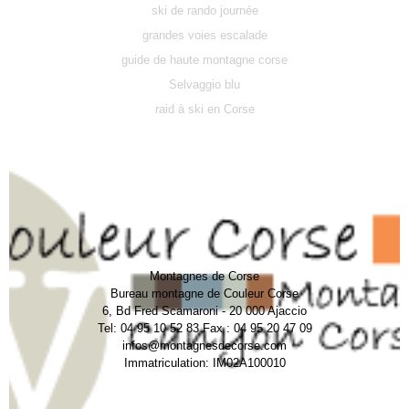
ski de rando journée
grandes voies escalade
guide de haute montagne corse
Selvaggio blu
raid à ski en Corse
Montagnes de Corse
Bureau montagne de Couleur Corse
6, Bd Fred Scamaroni - 20 000 Ajaccio
Tel: 04 95 10 52 83 Fax : 04 95 20 47 09
infos@montagnesdecorse.com
Immatriculation: IM02A100010