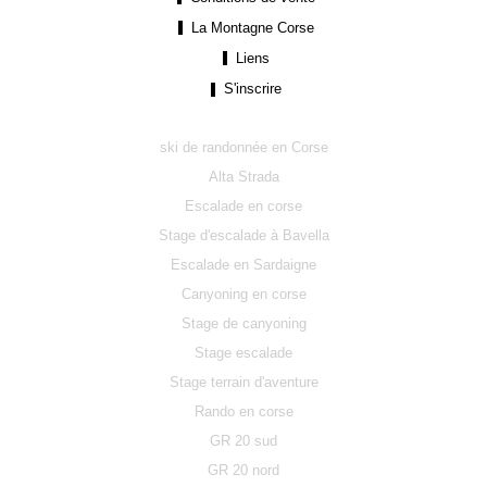
La Montagne Corse
Liens
S'inscrire
ski de randonnée en Corse
Alta Strada
Escalade en corse
Stage d'escalade à Bavella
Escalade en Sardaigne
Canyoning en corse
Stage de canyoning
Stage escalade
Stage terrain d'aventure
Rando en corse
GR 20 sud
GR 20 nord