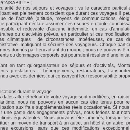
ONSABILITE :
cularité de nos séjours et voyages : vu le caractère particu
cipant est pleinement conscient que durant ces voyages il peut
ique de l’activité (altitude, moyens de communications, él
ue participant déclare assumer ces risques en toute connais
onsable et redevable d’aucune indemnité, en cas d'annulati
néraires ou d'activités prévus, en particulier si ces modificat
éas climatiques de circonstances impérieuses, de cas d
istrative impliquant la sécurité des voyageurs. Chaque partic
gnes donnés par l’encadrant du groupe ; nous ne pouvons être
ents ou dommages corporels qui pourraient résulter d’une initia
sant en tant qu'organisateur de séjours et d'activités, Mon
rents prestataires – hébergements, restaurateurs, transport
ndu avec ces derniers, qui conservent leur responsabilité propr
ications durant le voyage
s dates aller et retour de votre voyage sont modifiées, en raiso
aritime, nous ne pouvons en aucun cas être tenus pour r
cipation aux frais supplémentaires réels occasionnés. Si nous
ir une partie des engagements prévus, nous ferions tout not
tations équivalentes. Nous pouvons être amenés, lorsque les
ituer un moyen de transport à un autre, un hôtel à un autre, pr
aines excursions, sans que ces modifications exceptionn