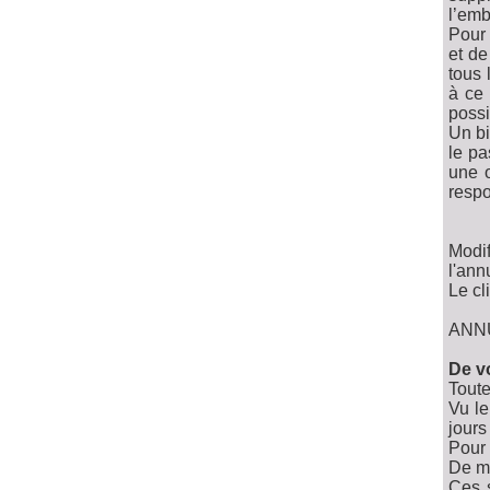
l’emb
Pour 
et de
tous 
à ce 
possi
Un bi
le pa
une o
respo
Modi
l'annu
Le cl
ANN
De vo
Toute
Vu le
jours
Pour 
De ma
Ces s