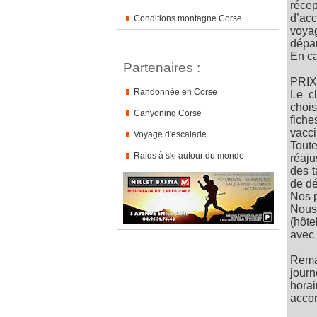
récep
d’acc
Conditions montagne Corse
voyag
dépar
En ca
Partenaires :
PRIX
Randonnée en Corse
Le cl
chois
Canyoning Corse
fiche
vacci
Voyage d'escalade
Toute
Raids à ski autour du monde
réaju
des t
de dé
Nos p
Nous 
(hôte
avec 
Rema
journ
hora
acco