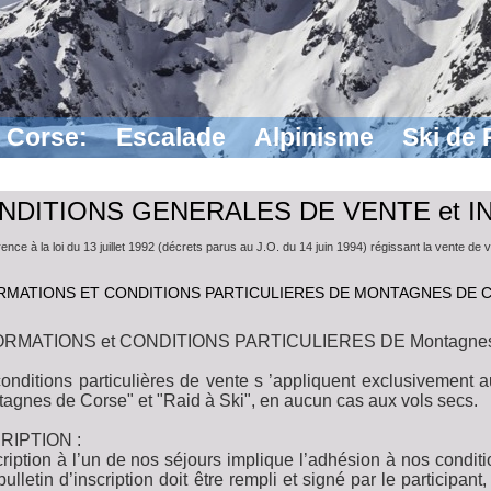
n Corse:
Escalade
Alpinisme
Ski de
NDITIONS GENERALES DE VENTE et 
ence à la loi du 13 juillet 1992 (décrets parus au J.O. du 14 juin 1994) régissant la vente de
RMATIONS ET CONDITIONS PARTICULIERES DE MONTAGNES DE 
RMATIONS et CONDITIONS PARTICULIERES DE Montagnes
onditions particulières de vente s ’appliquent exclusivement
agnes de Corse" et "Raid à Ski", en aucun cas aux vols secs.
RIPTION :
cription à l’un de nos séjours implique l’adhésion à nos conditi
bulletin d’inscription doit être rempli et signé par le partici