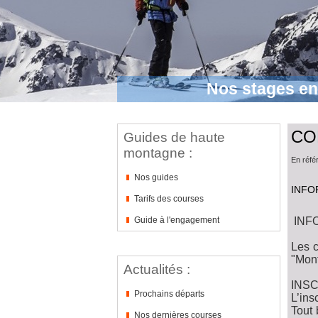
Nos stages e
CO
Guides de haute
montagne :
En référ
Nos guides
INFO
Tarifs des courses
Guide à l'engagement
INFO
Les c
"Mont
Actualités :
INSC
Prochains départs
L’ins
Tout 
Nos dernières courses