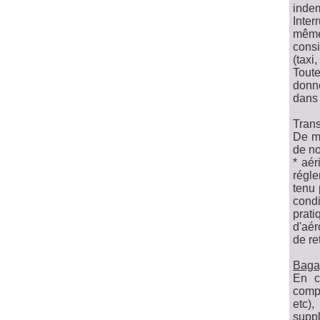
indem
Inter
même
consi
(taxi
Toute
donne
dans 
Trans
De ma
de no
* aér
régle
tenu 
cond
prat
d'aér
de re
Bag
En c
comp
etc)
supp