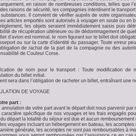
arquement, en raison de nombreuses conditions, telles que l’
des raisons de sécurité, les compagnies interdisent le transpor
 substances. Il convient de vérifier auprès de votre organisat
les articles emportés sont autorisés à voyager en soute ou en
règlement, les objets seraient immédiatement saisis puis détru
bilité de récupération ultérieure ou de dédommagement de quelq
llet d'avion est nominal, le nom figurant sur le billet doit obli
sseport ou sur la carte d'identité du passager. Toute erreur peu
bligation de rachat de la part de la compagnie ou des autorit
nsabilité de Couleur Corse.
fication de nom pour le transport : Toute modification de 
lation du billet initial.
ient sera dans l’obligation de racheter un billet, entraînant une n
ULATION DE VOYAGE
tre part :
 annulation de votre part avant le départ doit nous parvenir par m
 caractère spécifique de nos voyages et les frais engagés pou
 du départ la totalité du séjour est due et aucun remboursement 
les voyages incluant un hébergement en bateau, les acomptes 
nière générale, les acomptes ne sont pas remboursables à moi
ommes vous seront remboursées par l’assurance ce en cas d’a