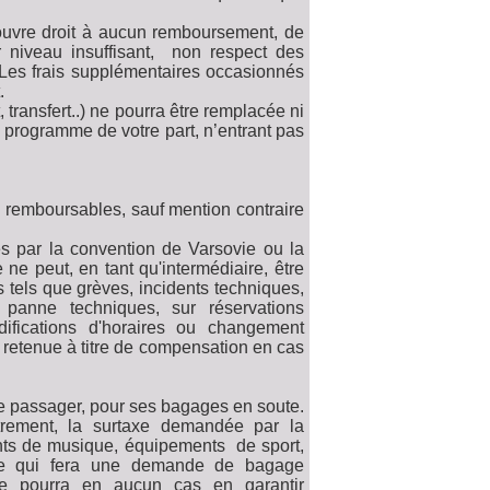
n’ouvre droit à aucun remboursement, de
niveau insuffisant, non respect des
Les frais supplémentaires occasionnés
.
transfert..) ne pourra être remplacée ni
programme de votre part, n’entrant pas
ni remboursables, sauf mention contraire
ies par la convention de Varsovie ou la
e peut, en tant qu'intermédiaire, être
 tels que grèves, incidents techniques,
 panne techniques, sur réservations
ifications d'horaires ou changement
 retenue à titre de compensation en cas
e passager, pour ses bagages en soute.
strement, la surtaxe demandée par la
nts de musique, équipements de sport,
rse qui fera une demande de bagage
e pourra en aucun cas en garantir