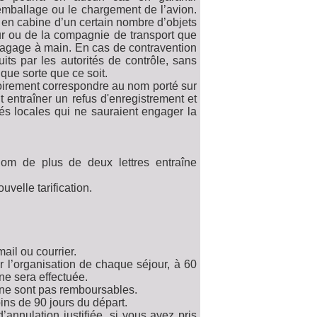
emballage ou le chargement de l’avion.
t en cabine d’un certain nombre d’objets
eur ou de la compagnie de transport que
 bagage à main. En cas de contravention
its par les autorités de contrôle, sans
ue sorte que ce soit.
gatoirement correspondre au nom porté sur
t entraîner un refus d'enregistrement et
és locales qui ne sauraient engager la
nom de plus de deux lettres entraîne
ouvelle tarification.
ail ou courrier.
r l’organisation de chaque séjour, à 60
ne sera effectuée.
ne sont pas remboursables.
ns de 90 jours du départ.
nnulation justifiée, si vous avez pris