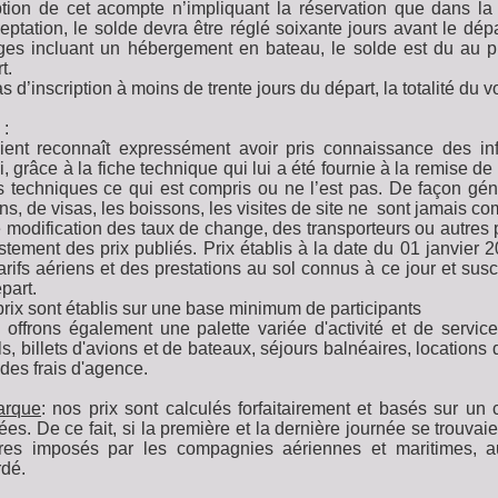
tion de cet acompte n’impliquant la réservation que dans la
eptation, le solde devra être réglé soixante jours avant le dép
es incluant un hébergement en bateau, le solde est du au plu
t.
s d’inscription à moins de trente jours du départ, la totalité du v
 :
ient reconnaît expressément avoir pris connaissance des inf
i, grâce à la fiche technique qui lui a été fournie à la remise 
s techniques ce qui est compris ou ne l’est pas. De façon génér
ns, de visas, les boissons, les visites de site ne sont jamais com
 modification des taux de change, des transporteurs ou autres p
stement des prix publiés. Prix établis à la date du 01 janvier
arifs aériens et des prestations au sol connus à ce jour et susc
part.
rix sont établis sur une base minimum de participants
offrons également une palette variée d'activité et de servi
ls, billets d'avions et de bateaux, séjours balnéaires, locations 
des frais d'agence.
rque
: nos prix sont calculés forfaitairement et basés sur un
ées. De ce fait, si la première et la dernière journée se trouv
ires imposés par les compagnies aériennes et maritimes, a
rdé.