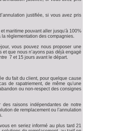
nnulation justifiée, si vous avez pris
n et maritime pouvant aller jusqu'à 100%
s à la règlementation des compagnies.
jour, vous pouvez nous proposer une
ns et que nous n’ayons pas déjà engagé
re 7 et 15 jours avant le départ.
e du fait du client, pour quelque cause
cas de rapatriement, de même qu'une
r abandon ou non-respect des consignes
ur des raisons indépendantes de notre
olution de remplacement ou l'annulation
s.
 vous en seriez informé au plus tard 21
s solutions de remplacement, au tarif en