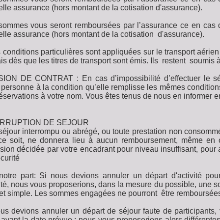
elle assurance (hors montant de la cotisation d'assurance).
ommes vous seront remboursées par l’assurance ce en cas d’a
elle assurance (hors montant de la cotisation d'assurance).
 conditions particulières sont appliquées sur le transport aérie
ais dès que les titres de transport sont émis. Ils restent soumi
ION DE CONTRAT : En cas d’impossibilité d’effectuer le sé
 personne à la condition qu’elle remplisse les mêmes conditio
éservations à votre nom. Vous êtes tenus de nous en informer ent
ERRUPTION DE SEJOUR
séjour interrompu ou abrégé, ou toute prestation non consommé
ce soit, ne donnera lieu à aucun remboursement, même en 
sion décidée par votre encadrant pour niveau insuffisant, pou
curité
otre part: Si nous devions annuler un départ d'activité po
té, nous vous proposerions, dans la mesure du possible, une s
et simple. Les sommes engagées ne pourront être remboursée
us devions annuler un départ de séjour faute de participants,
 avant la date prévue.; nous vous proposerions alors différente