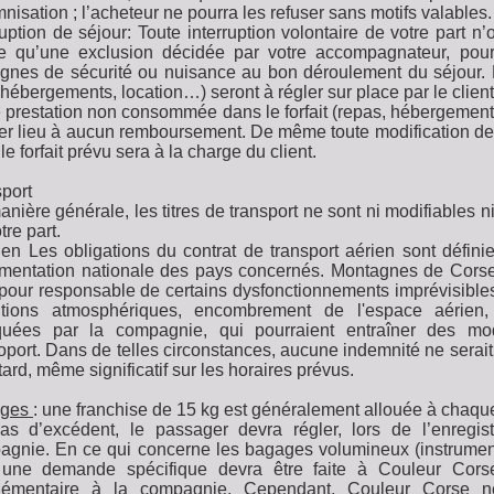
nisation ; l’acheteur ne pourra les refuser sans motifs valables.
ruption de séjour: Toute interruption volontaire de votre part 
 qu’une exclusion décidée par votre accompagnateur, pour 
gnes de sécurité ou nuisance au bon déroulement du séjour. 
, hébergements, location…) seront à régler sur place par le client
 prestation non consommée dans le forfait (repas, hébergement, 
r lieu à aucun remboursement. De même toute modification de 
le forfait prévu sera à la charge du client.
port
nière générale, les titres de transport ne sont ni modifiables 
tre part.
ien Les obligations du contrat de transport aérien sont défin
mentation nationale des pays concernés. Montagnes de Corse n
pour responsable de certains dysfonctionnements imprévisibles
itions atmosphériques, encombrement de l'espace aérien,
iquées par la compagnie, qui pourraient entraîner des mod
oport. Dans de telles circonstances, aucune indemnité ne serait
tard, même significatif sur les horaires prévus.
ages
: une franchise de 15 kg est généralement allouée à chaqu
as d’excédent, le passager devra régler, lors de l’enregi
agnie. En ce qui concerne les bagages volumineux (instrume
, une demande spécifique devra être faite à Couleur Co
lémentaire à la compagnie. Cependant, Couleur Corse n