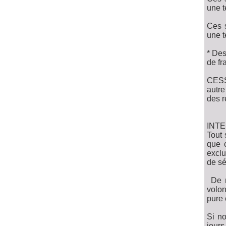
une t
Ces s
une t
* Des
de fr
CESS
autre
des r
INT
Tout 
que 
exclu
de sé
De n
volon
pure 
Si no
jours