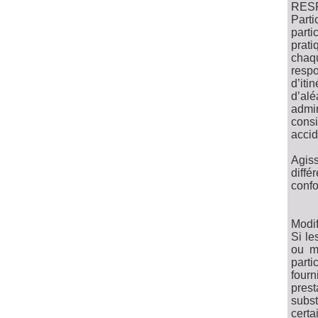
RESP
Parti
parti
prat
chaq
resp
d’iti
d’al
admin
consi
accid
Agis
diffé
confo
Modif
Si le
ou m
parti
fourn
pres
subst
cert