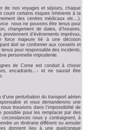
lier de nos voyages et séjours, chaque
 courir certains risques inhérents à la
oignement des centres médicaux etc…).
sance nous ne pouvons être tenus pour
on, changement de dates, d’horaires,
ions proviennent d’évènements imprévus,
e force majeure lié à une décision
ipant doit se conformer aux conseils et
 tenus pour responsable des incidents,
tive personnelle imprudente.
tagnes de Corse est conduit à choisir
eurs, encadrants…- et ne saurait être
e.
n d’une perturbation du transport aérien
esponsable et vous demanderons une
 nous trouvions dans l’impossibilité de
re possible pour les remplacer par des
 circonstances nous y contraignent, à
endre un itinéraire différent ou annuler
elles donnent lieu à une quelconque