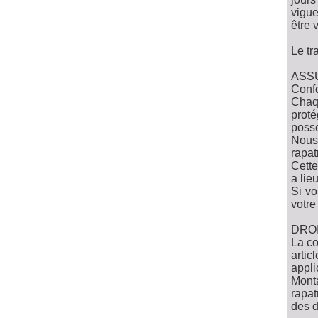
vigu
être 
Le tr
ASS
Confo
Chaqu
proté
possé
Nous 
rapa
Cette
a lieu
Si vo
votre
DRO
La co
arti
appli
Mont
rapat
des d