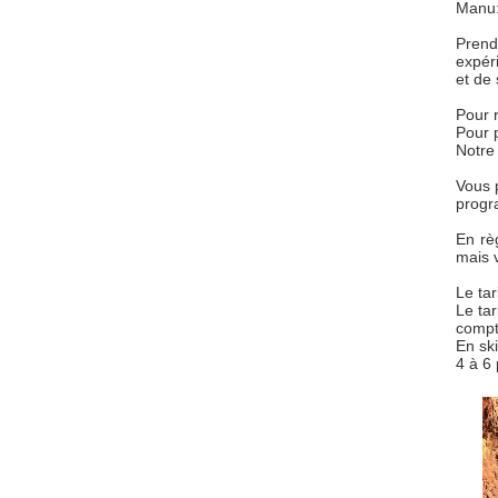
Manu:
Prend
expér
et de
Pour r
Pour 
Notre
Vous 
progr
En rè
mais 
Le tar
Le ta
compt
En sk
4 à 6 