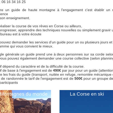
 06 16 34 16 25
re un guide de haute montagne à l'engagement c'est établir un rap
ience
 son enseignement.
éaliser la course de vos rêves en Corse ou ailleurs,
progresser, apprendre des techniques nouvelles ou simplement gravir
 bureau est à votre écoute
pouvez demander les services d'un guide pour un ou plusieurs jours et 
amme qui vous convient le mieux.
gle générale un guide prend une à deux personnes sur sa corde selon 
vous pouvez également demander une course collective (selon plannin
if dépend du caractère et de la difficulté de la course.
rif de base à l'engagement est de
49
0€
par jour pour un guide (attentio
e les frais du guide (transport, nuitée en refuge, remontée mécanique 
i de randonnée le tarif de l'engagement est de
500€
pour un groupe de 
participants
Montagnes du monde
La Corse en ski