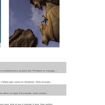
et randonneurs au pied sûr. Pendant ce voyage,...
 n’étais pas venu en Jordanie. Cela m’avait...
aise dans ce type d’escalade, nous avons...
ur tout, 4x4 et qui s’adapte à tout. Une météo...