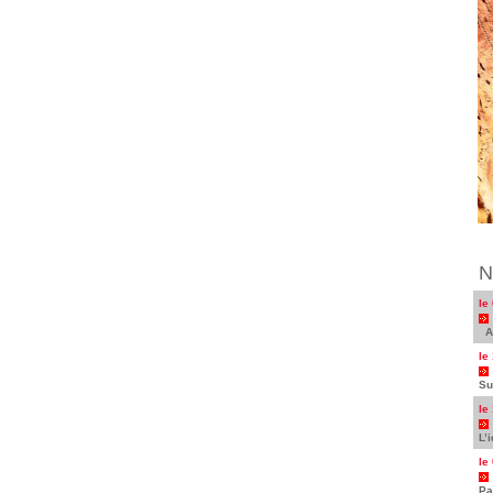
N
le
Au
le
Su
le
L’
le
Pa