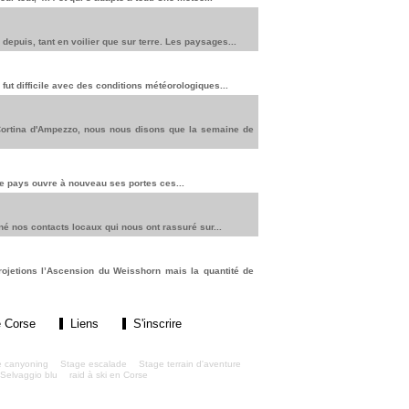
depuis, tant en voilier que sur terre. Les paysages...
fut difficile avec des conditions météorologiques...
 Cortina d'Ampezzo, nous nous disons que la semaine de
 Le pays ouvre à nouveau ses portes ces...
né nos contacts locaux qui nous ont rassuré sur...
rojetions l’Ascension du Weisshorn mais la quantité de
 Corse
Liens
S'inscrire
e canyoning
Stage escalade
Stage terrain d'aventure
Selvaggio blu
raid à ski en Corse