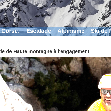
n Corse:
Escalade
Alpinisme
Ski de
de de Haute montagne à l'engagement