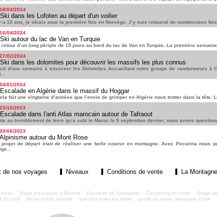
 18/04/2024
Ski dans les Lofoten au départ d'un voilier
 y a 12 ans, je skiais pour la première fois en Norvège. J’y suis retourné de nombreuses fois 
 16/04/2024
Ski autour du lac de Van en Turquie
 retour d’un long périple de 15 jours au bord du lac de Van en Turquie. La première semaine 
 27/02/2024
Ski dans les dolomites pour découvrir les massifs les plus connus
cit d'une semaine à traverser les Dolomites Accueillant notre groupe de randonneurs à
...
 04/01/2024
Escalade en Algérie dans le massif du Hoggar
la fait une vingtaine d’années que l’envie de grimper en Algérie nous trotter dans la tête.
 23/10/2023
Escalade dans l'anti Atlas marocain autour de Tafraout
ite au tremblement de terre qu’a subi le Maroc le 9 septembre dernier, nous avons question
 30/06/2023
Alpinisme autour du Mont Rose
 projet de départ était de réaliser une belle course en montagne. Avec Pecurina nous p
ige...
t de nos voyages
Niveaux
Conditions de vente
La Montagne
 corse
Stage d'escalade à Bavella
Escalade en Sardaigne
Canyoning en corse
Stage d
 20 nord
ski de rando journée
grandes voies escalade
guide de haute montagne corse