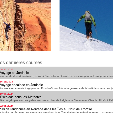
os dernières courses
 04/12/2025
Voyage en Jordanie
 cœur du désert jordanien, le Wadi Rum offre un terrain de jeu exceptionnel aux grimpeurs 
 16/11/2024
Voyage escalade en Jordanie
ite aux évènements tragiques au Proche-Orient liés à la guerre, cela faisait deux ans que je
 19/06/2024
Escalade dans les Météores
idée de grimper sur des galets est née au bec de l’aigle à la Ciotat avec Claudia. Plutôt à l'
 02/05/2024
Ski de randonnée en Norvège dans les Îles au Nord de Tromsø
s facile de résumer des semaines aussi parfaite. Tout d’abord une équipe au top, partante po