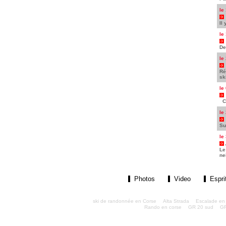
le
Il
le
De
le
Ré
ski
le
Ce
le
Su
le
Le
ne
Photos
Video
Espri
ski de randonnée en Corse
Alta Strada
Escalade en
Rando en corse
GR 20 sud
GR