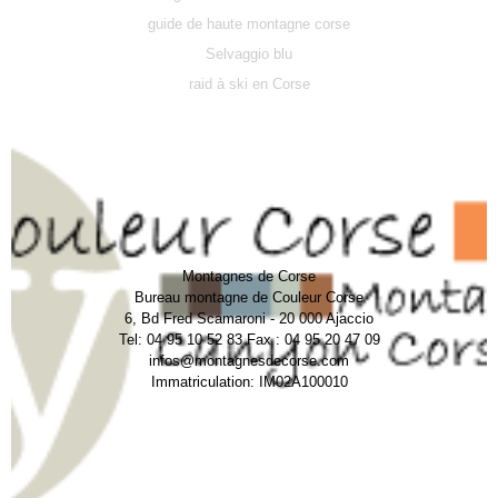
guide de haute montagne corse
Selvaggio blu
raid à ski en Corse
Montagnes de Corse
Bureau montagne de Couleur Corse
6, Bd Fred Scamaroni - 20 000 Ajaccio
Tel: 04 95 10 52 83 Fax : 04 95 20 47 09
infos@montagnesdecorse.com
Immatriculation: IM02A100010