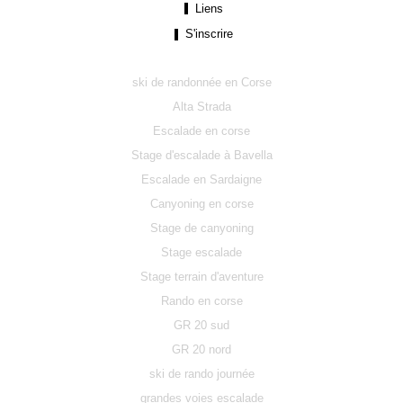
Liens
S'inscrire
ski de randonnée en Corse
Alta Strada
Escalade en corse
Stage d'escalade à Bavella
Escalade en Sardaigne
Canyoning en corse
Stage de canyoning
Stage escalade
Stage terrain d'aventure
Rando en corse
GR 20 sud
GR 20 nord
ski de rando journée
grandes voies escalade