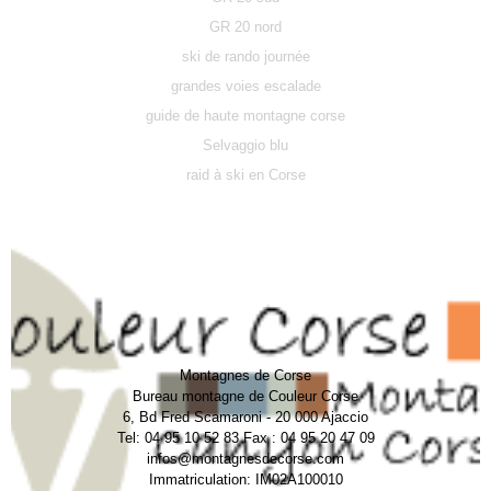
GR 20 nord
ski de rando journée
grandes voies escalade
guide de haute montagne corse
Selvaggio blu
raid à ski en Corse
Montagnes de Corse
Bureau montagne de Couleur Corse
6, Bd Fred Scamaroni - 20 000 Ajaccio
Tel: 04 95 10 52 83 Fax : 04 95 20 47 09
infos@montagnesdecorse.com
Immatriculation: IM02A100010