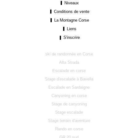
Niveaux
Conditions de vente
La Montagne Corse
Liens
S'inscrire
ski de randonnée en Corse
Alta Strada
Escalade en corse
Stage d'escalade à Bavella
Escalade en Sardaigne
Canyoning en corse
Stage de canyoning
Stage escalade
Stage terrain d'aventure
Rando en corse
GR 20 sud