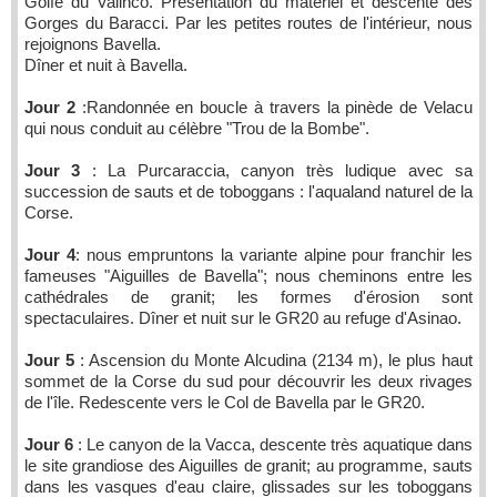
Golfe du Valinco. Présentation du matériel et descente des
Gorges du Baracci. Par les petites routes de l'intérieur, nous
rejoignons Bavella.
Dîner et nuit à Bavella.
Jour 2
:Randonnée en boucle à travers la pinède de Velacu
qui nous conduit au célèbre "Trou de la Bombe".
Jour 3
: La Purcaraccia, canyon très ludique avec sa
succession de sauts et de toboggans : l'aqualand naturel de la
Corse.
Jour 4
: nous empruntons la variante alpine pour franchir les
fameuses "Aiguilles de Bavella"; nous cheminons entre les
cathédrales de granit; les formes d'érosion sont
spectaculaires. Dîner et nuit sur le GR20 au refuge d'Asinao.
Jour 5
: Ascension du Monte Alcudina (2134 m), le plus haut
sommet de la Corse du sud pour découvrir les deux rivages
de l'île. Redescente vers le Col de Bavella par le GR20.
Jour 6
: Le canyon de la Vacca, descente très aquatique dans
le site grandiose des Aiguilles de granit; au programme, sauts
dans les vasques d'eau claire, glissades sur les toboggans