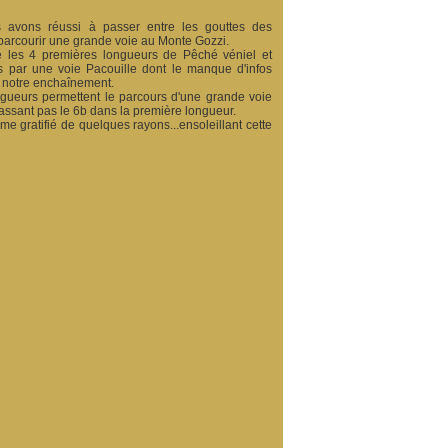
 avons réussi à passer entre les gouttes des
 parcourir une grande voie au Monte Gozzi.
 les 4 premières longueurs de Pêché véniel et
 par une voie Pacouille dont le manque d'infos
 notre enchaînement.
ngueurs permettent le parcours d'une grande voie
assant pas le 6b dans la première longueur.
e gratifié de quelques rayons...ensoleillant cette