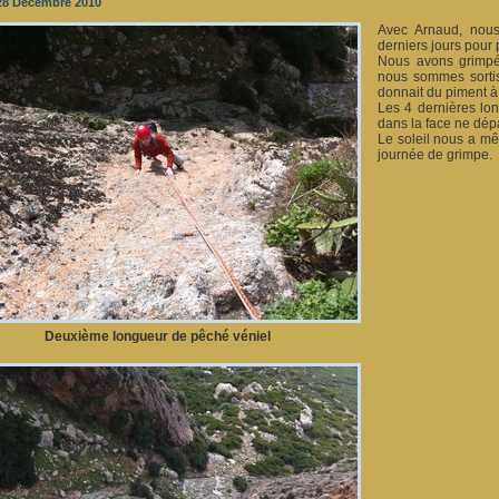
28 Décembre 2010
Avec Arnaud, nous
derniers jours pour
Nous avons grimpé
nous sommes sortis
donnait du piment à
Les 4 dernières lo
dans la face ne dép
Le soleil nous a mêm
journée de grimpe.
Deuxième longueur de pêché véniel