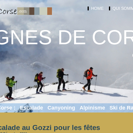
HOME
QUI SOMM
GNES DE CO
Corse :
Escalade
Canyoning
Alpinisme
Ski de 
alade au Gozzi pour les fêtes