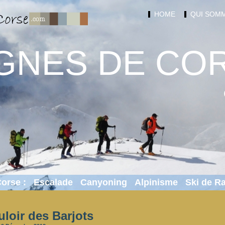
HOME
QUI SOMM
GNES DE CO
Corse :
Escalade
Canyoning
Alpinisme
Ski de 
loir des Barjots