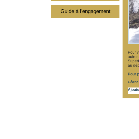
Guide à l'engagement
Pour v
autres.
Superb
au dépa
Pour p
Cédric
Ajout