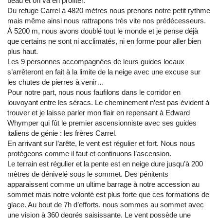
beau et on va en profiter.
Du refuge Carrel à 4820 mètres nous prenons notre petit rythme
mais même ainsi nous rattrapons très vite nos prédécesseurs.
À 5200 m, nous avons doublé tout le monde et je pense déjà
que certains ne sont ni acclimatés, ni en forme pour aller bien
plus haut.
Les 9 personnes accompagnées de leurs guides locaux
s’arrêteront en fait à la limite de la neige avec une excuse sur
les chutes de pierres à venir…
Pour notre part, nous nous faufilons dans le corridor en
louvoyant entre les séracs. Le cheminement n’est pas évident à
trouver et je laisse parler mon flair en repensant à Edward
Whymper qui fût le premier ascensionniste avec ses guides
italiens de génie : les frères Carrel.
En arrivant sur l’arête, le vent est régulier et fort. Nous nous
protégeons comme il faut et continuons l’ascension.
Le terrain est régulier et la pente est en neige dure jusqu’à 200
mètres de dénivelé sous le sommet. Des pénitents
apparaissent comme un ultime barrage à notre accession au
sommet mais notre volonté est plus forte que ces formations de
glace. Au bout de 7h d’efforts, nous sommes au sommet avec
une vision à 360 degrés saisissante. Le vent possède une